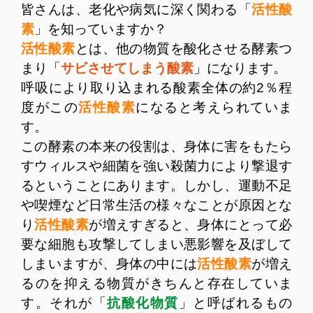
皆さんは、老化や病気に深く関わる「
活性酸
素
」を知っていますか？
活性酸素
とは、他の物質を酸化させる酵素つ
まり「
サビさせてしまう酸素
」になります。
呼吸により取り込まれる酸素全体の約2％程
度がこの
活性酸素
になると考えられていま
す。
この酵素の本来の役割は、身体に害をもたら
すウィルスや細菌を強い殺菌力により撃退す
るということにあります。しかし、運動不足
や喫煙など日常生活の様々なことが原因とな
り
活性酸素
が増えすぎると、身体にとって必
要な細胞も攻撃してしまい悪影響を及ぼして
しまいますが、身体の中には
活性酸素
が増え
るのを抑える物質がきちんと存在していま
す。それが「
抗酸化物質
」と呼ばれるもの