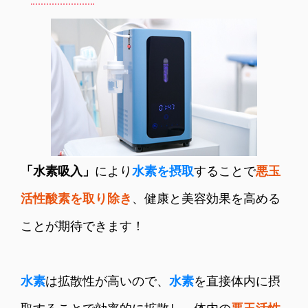
「水素吸入」
により
水素を摂取
することで
悪玉
活性酸素を取り除き
、健康と美容効果を高める
ことが期待できます！
水素
は拡散性が高いので、
水素
を直接体内に摂