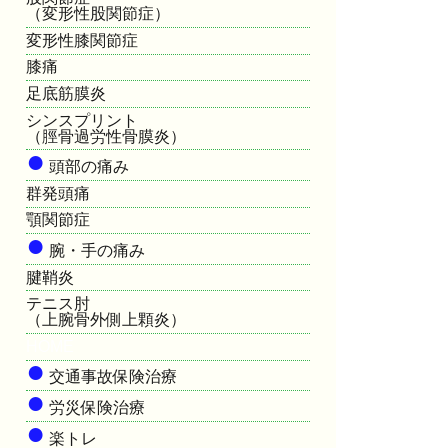
（変形性股関節症）
変形性膝関節症
膝痛
足底筋膜炎
シンスプリント
（脛骨過労性骨膜炎）
●
頭部の痛み
群発頭痛
顎関節症
●
腕・手の痛み
腱鞘炎
テニス肘
（上腕骨外側上顆炎）
HOME
●
交通事故保険治療
●
労災保険治療
●
楽トレ