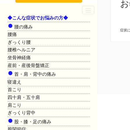
お
◆こんな症状でお悩みの方◆
●
腰の痛み
症状
腰痛
ぎっくり腰
腰椎ヘルニア
坐骨神経痛
産前・産後骨盤矯正
●
首・肩・背中の痛み
寝違え
首こり
四十肩・五十肩
肩こり
ぎっくり背中
●
股・膝・足の痛み
股関節症