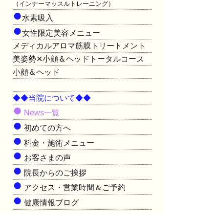
（インナーマッスルトレーニング）
●
水素吸入
●
女性限定美容メニュー
メディカルアロマ筋膜トリートメント
美姿勢✕小顔＆ヘッドトータルコース
小顔＆ヘッド
HOME
◆◆当院について◆◆
●
News一覧
●
初めての方へ
●
料金・施術メニュー
●
お客さまの声
●
院長からのご挨拶
●
アクセス・営業時間＆ご予約
●
健康情報ブログ