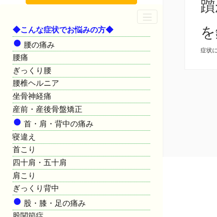
躓
を
◆こんな症状でお悩みの方◆
●
腰の痛み
症状
腰痛
ぎっくり腰
腰椎ヘルニア
坐骨神経痛
産前・産後骨盤矯正
●
首・肩・背中の痛み
寝違え
首こり
四十肩・五十肩
肩こり
ぎっくり背中
●
股・膝・足の痛み
股関節症