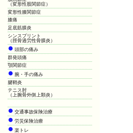
（変形性股関節症）
変形性膝関節症
膝痛
足底筋膜炎
シンスプリント
（脛骨過労性骨膜炎）
●
頭部の痛み
群発頭痛
顎関節症
●
腕・手の痛み
腱鞘炎
テニス肘
（上腕骨外側上顆炎）
HOME
●
交通事故保険治療
●
労災保険治療
●
楽トレ