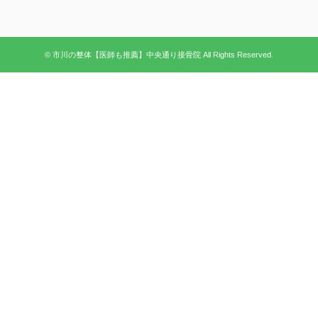
© 市川の整体【医師も推薦】中央通り接骨院 All Rights Reserved.