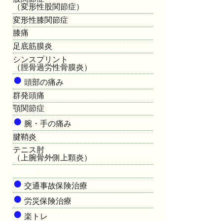
（変形性股関節症）
変形性膝関節症
膝痛
足底筋膜炎
シンスプリント
（脛骨過労性骨膜炎）
●
頭部の痛み
群発頭痛
顎関節症
●
腕・手の痛み
腱鞘炎
テニス肘
（上腕骨外側上顆炎）
HOME
●
交通事故保険治療
●
労災保険治療
●
楽トレ