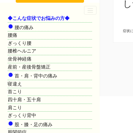
し
◆こんな症状でお悩みの方◆
●
腰の痛み
症状
腰痛
ぎっくり腰
腰椎ヘルニア
坐骨神経痛
産前・産後骨盤矯正
●
首・肩・背中の痛み
寝違え
首こり
四十肩・五十肩
肩こり
ぎっくり背中
●
股・膝・足の痛み
股関節症