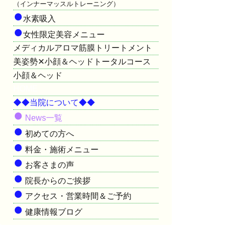
（インナーマッスルトレーニング）
●
水素吸入
●
女性限定美容メニュー
メディカルアロマ筋膜トリートメント
美姿勢✕小顔＆ヘッドトータルコース
小顔＆ヘッド
HOME
◆◆当院について◆◆
●
News一覧
●
初めての方へ
●
料金・施術メニュー
●
お客さまの声
●
院長からのご挨拶
●
アクセス・営業時間＆ご予約
●
健康情報ブログ