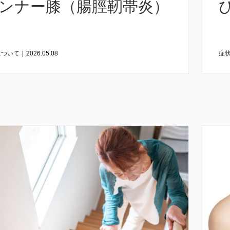
ンナー膝（腸脛靭帯炎）
について
|
2026.05.08
症