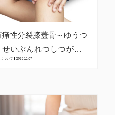
有痛性分裂膝蓋骨～ゆうつ
うせいぶんれつしつがい
状について
|
2025.11.07
こつ～