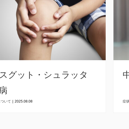
スグット・シュラッタ
病
について
|
2025.08.08
症