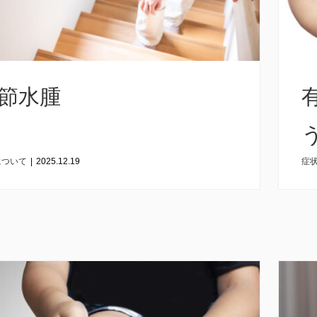
節水腫
について
|
2025.12.19
症