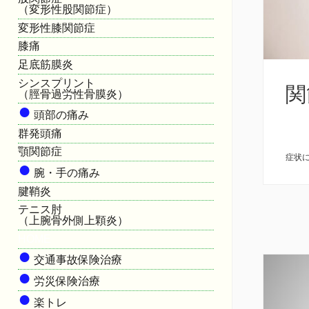
（変形性股関節症）
変形性膝関節症
膝痛
足底筋膜炎
シンスプリント
関
（脛骨過労性骨膜炎）
●
頭部の痛み
群発頭痛
顎関節症
症状
●
腕・手の痛み
腱鞘炎
テニス肘
（上腕骨外側上顆炎）
HOME
●
交通事故保険治療
●
労災保険治療
●
楽トレ