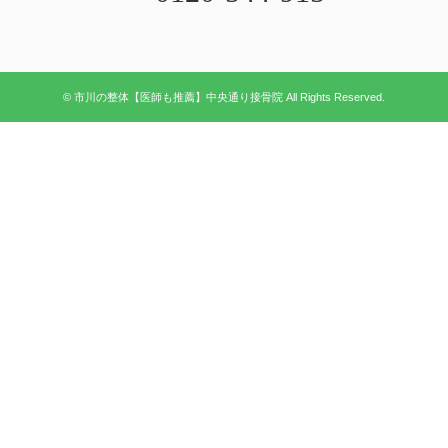
© 市川の整体【医師も推薦】中央通り接骨院 All Rights Reserved.