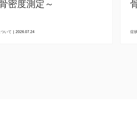
骨密度測定～
について
|
2026.07.24
症