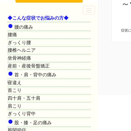
～
◆こんな症状でお悩みの方◆
●
腰の痛み
症状
腰痛
ぎっくり腰
腰椎ヘルニア
坐骨神経痛
産前・産後骨盤矯正
●
首・肩・背中の痛み
寝違え
首こり
四十肩・五十肩
肩こり
ぎっくり背中
●
股・膝・足の痛み
股関節症