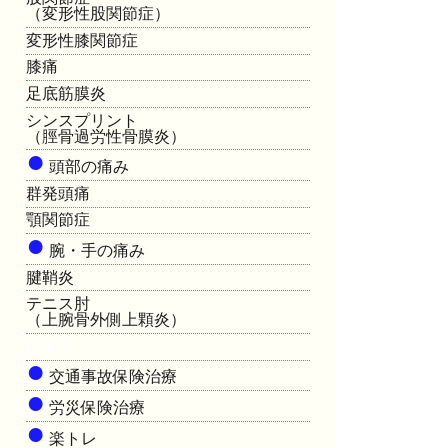
（変形性股関節症）
変形性膝関節症
膝痛
足底筋膜炎
シンスプリント
（脛骨過労性骨膜炎）
●
頭部の痛み
群発頭痛
顎関節症
●
腕・手の痛み
腱鞘炎
テニス肘
（上腕骨外側上顆炎）
HOME
●
交通事故保険治療
●
労災保険治療
●
楽トレ