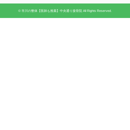
© 市川の整体【医師も推薦】中央通り接骨院 All Rights Reserved.