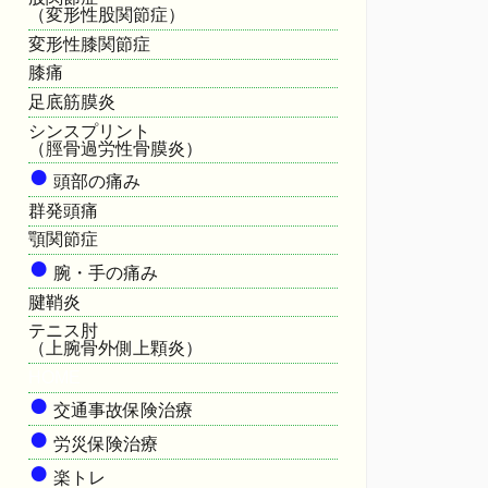
（変形性股関節症）
変形性膝関節症
膝痛
足底筋膜炎
シンスプリント
（脛骨過労性骨膜炎）
●
頭部の痛み
群発頭痛
顎関節症
●
腕・手の痛み
腱鞘炎
テニス肘
（上腕骨外側上顆炎）
HOME
●
交通事故保険治療
●
労災保険治療
●
楽トレ