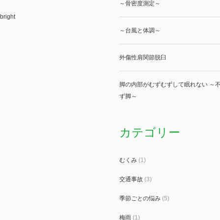
～骨密度測定～
bright
～台風と体調～
外傷性肩関節脱臼
脚の内部がむずむずして眠れない ～不
ず脚～
カテゴリー
むくみ
(1)
交通事故
(3)
季節ごとの悩み
(5)
梅雨
(1)