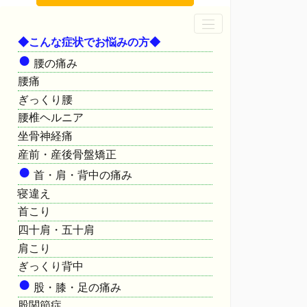
◆こんな症状でお悩みの方◆
●
腰の痛み
腰痛
ぎっくり腰
腰椎ヘルニア
坐骨神経痛
産前・産後骨盤矯正
●
首・肩・背中の痛み
寝違え
首こり
四十肩・五十肩
肩こり
ぎっくり背中
●
股・膝・足の痛み
股関節症