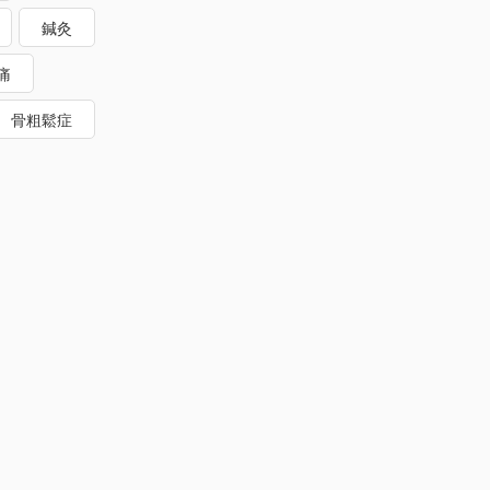
鍼灸
痛
骨粗鬆症