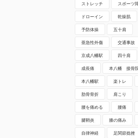
ストレッチ
スポーツ
ドローイン
乾燥肌
予防体操
五十肩
亜急性外傷
交通事故
京成八幡駅
四十肩
成長痛
本八幡 接骨
本八幡駅
楽トレ
肋骨骨折
肩こり
腰を痛める
腰痛
腱鞘炎
膝の痛み
自律神経
足関節捻挫