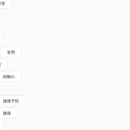
障害
姿勢
院
肉離れ
腰痛予防
膝痛