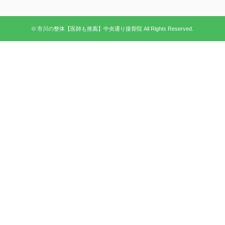
© 市川の整体【医師も推薦】中央通り接骨院 All Rights Reserved.