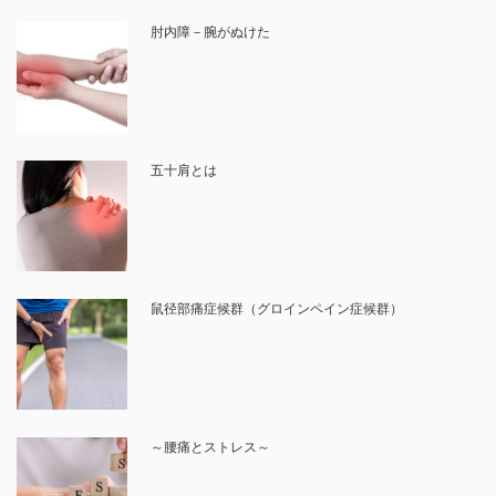
肘内障－腕がぬけた
五十肩とは
鼠径部痛症候群（グロインペイン症候群）
～腰痛とストレス～