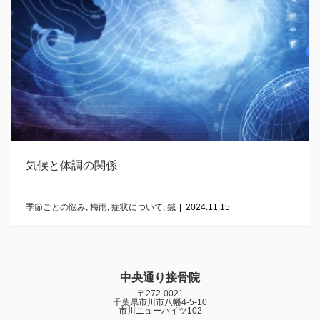
気候と体調の関係
季節ごとの悩み
,
梅雨
,
症状について
,
鍼
|
2024.11.15
中央通り接骨院
〒272-0021
千葉県市川市八幡4-5-10
市川ニューハイツ102