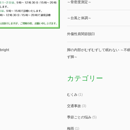
～骨密度測定～
～台風と体調～
外傷性肩関節脱臼
bright
脚の内部がむずむずして眠れない ～不眠
ず脚～
カテゴリー
むくみ
(1)
交通事故
(3)
季節ごとの悩み
(5)
梅雨
(1)