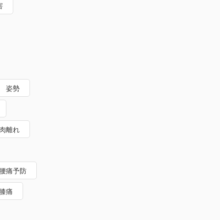
害
姿勢
肉離れ
腰痛予防
膝痛