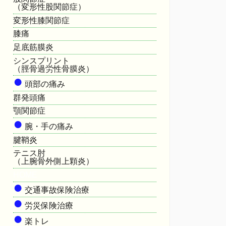
（変形性股関節症）
変形性膝関節症
膝痛
足底筋膜炎
シンスプリント
（脛骨過労性骨膜炎）
●
頭部の痛み
群発頭痛
顎関節症
●
腕・手の痛み
腱鞘炎
テニス肘
（上腕骨外側上顆炎）
HOME
●
交通事故保険治療
●
労災保険治療
●
楽トレ