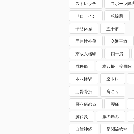
ストレッチ
スポーツ障
ドローイン
乾燥肌
予防体操
五十肩
亜急性外傷
交通事故
京成八幡駅
四十肩
成長痛
本八幡 接骨院
本八幡駅
楽トレ
肋骨骨折
肩こり
腰を痛める
腰痛
腱鞘炎
膝の痛み
自律神経
足関節捻挫