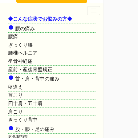
◆こんな症状でお悩みの方◆
●
腰の痛み
腰痛
ぎっくり腰
腰椎ヘルニア
坐骨神経痛
産前・産後骨盤矯正
●
首・肩・背中の痛み
寝違え
首こり
四十肩・五十肩
肩こり
ぎっくり背中
●
股・膝・足の痛み
股関節症