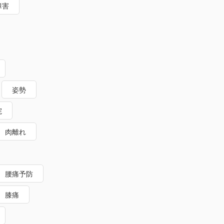
障害
姿勢
院
肉離れ
腰痛予防
膝痛