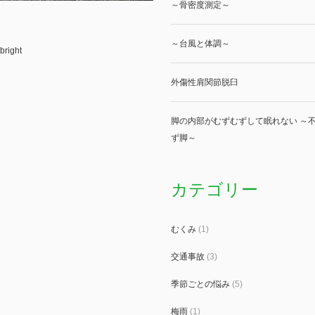
～骨密度測定～
～台風と体調～
bright
外傷性肩関節脱臼
脚の内部がむずむずして眠れない ～不
ず脚～
カテゴリー
むくみ
(1)
交通事故
(3)
季節ごとの悩み
(5)
梅雨
(1)