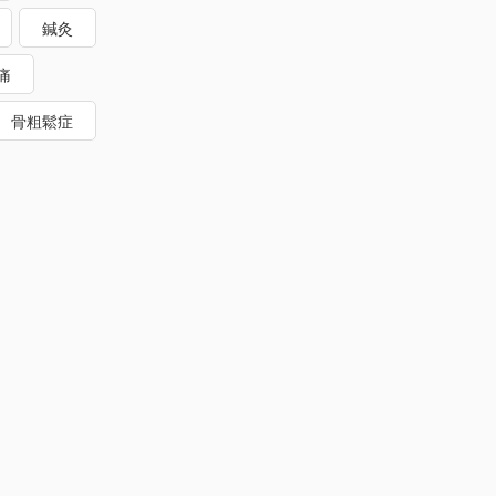
鍼灸
痛
骨粗鬆症