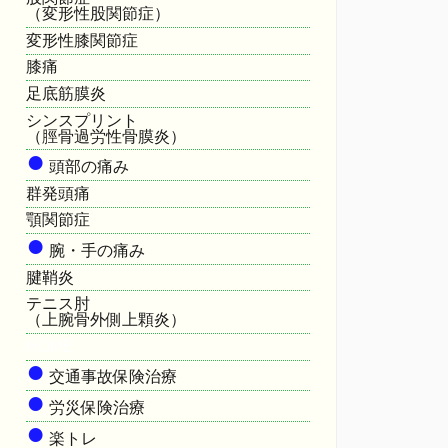
（変形性股関節症）
変形性膝関節症
膝痛
足底筋膜炎
シンスプリント
（脛骨過労性骨膜炎）
●
頭部の痛み
群発頭痛
顎関節症
●
腕・手の痛み
腱鞘炎
テニス肘
（上腕骨外側上顆炎）
HOME
●
交通事故保険治療
●
労災保険治療
●
楽トレ