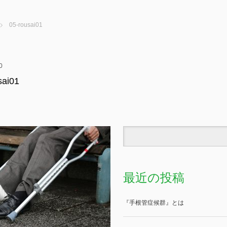
05-rousai01
0
sai01
最近の投稿
『手根管症候群』とは