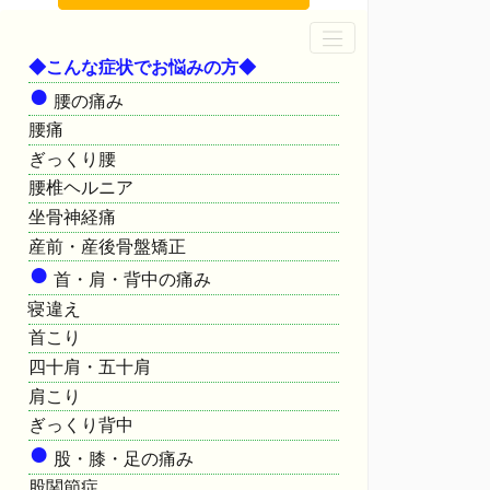
◆こんな症状でお悩みの方◆
●
腰の痛み
腰痛
ぎっくり腰
腰椎ヘルニア
坐骨神経痛
産前・産後骨盤矯正
●
首・肩・背中の痛み
寝違え
首こり
四十肩・五十肩
肩こり
ぎっくり背中
●
股・膝・足の痛み
股関節症