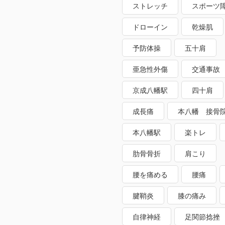
ストレッチ
スポーツ
ドローイン
乾燥肌
予防体操
五十肩
亜急性外傷
交通事故
京成八幡駅
四十肩
成長痛
本八幡 接骨
本八幡駅
楽トレ
肋骨骨折
肩こり
腰を痛める
腰痛
腱鞘炎
膝の痛み
自律神経
足関節捻挫