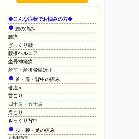
◆こんな症状でお悩みの方◆
●
腰の痛み
腰痛
ぎっくり腰
腰椎ヘルニア
坐骨神経痛
産前・産後骨盤矯正
●
首・肩・背中の痛み
寝違え
首こり
四十肩・五十肩
肩こり
ぎっくり背中
●
股・膝・足の痛み
股関節症