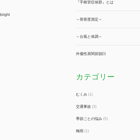
『手根管症候群』とは
bright
～骨密度測定～
～台風と体調～
外傷性肩関節脱臼
カテゴリー
むくみ
(1)
交通事故
(3)
季節ごとの悩み
(5)
梅雨
(1)