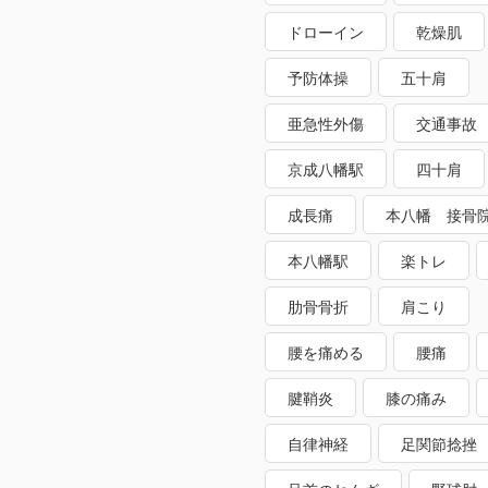
ドローイン
乾燥肌
予防体操
五十肩
亜急性外傷
交通事故
京成八幡駅
四十肩
成長痛
本八幡 接骨
本八幡駅
楽トレ
肋骨骨折
肩こり
腰を痛める
腰痛
腱鞘炎
膝の痛み
自律神経
足関節捻挫