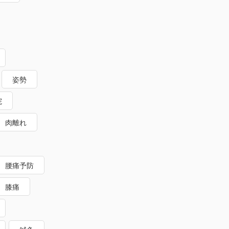
姿勢
院
肉離れ
腰痛予防
膝痛