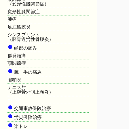
（変形性股関節症）
変形性膝関節症
膝痛
足底筋膜炎
シンスプリント
（脛骨過労性骨膜炎）
●
頭部の痛み
群発頭痛
顎関節症
●
腕・手の痛み
腱鞘炎
テニス肘
（上腕骨外側上顆炎）
HOME
●
交通事故保険治療
●
労災保険治療
●
楽トレ