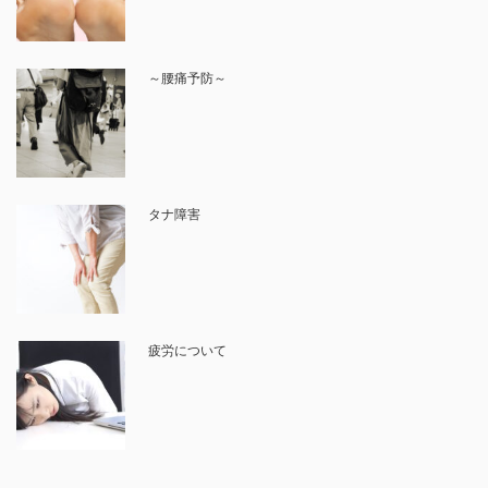
～腰痛予防～
タナ障害
疲労について