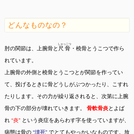
どんなものなの？
しゃっこつ
肘の関節は、上腕骨と
尺骨
・
橈骨
とうこつ
で作ら
れています。
上腕骨の外側と
橈骨
とうこつ
とが関節を作ってい
て、投げるときに骨どうしがぶつかったり、こすれ
たりします。その力が繰り返されると、次第に上腕
骨の下の部分が壊れていきます。
骨軟骨炎
とよば
れ
“炎”
という炎症をあらわす字を使っていますが、
病態は骨の
“壊死”
でとてもやっかいなものです。放