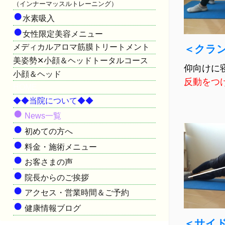
（インナーマッスルトレーニング）
●
水素吸入
●
女性限定美容メニュー
メディカルアロマ筋膜トリートメント
＜クラ
美姿勢✕小顔＆ヘッドトータルコース
仰向けに
小顔＆ヘッド
反動をつ
HOME
◆◆当院について◆◆
●
News一覧
●
初めての方へ
●
料金・施術メニュー
●
お客さまの声
●
院長からのご挨拶
●
アクセス・営業時間＆ご予約
●
健康情報ブログ
＜サイ