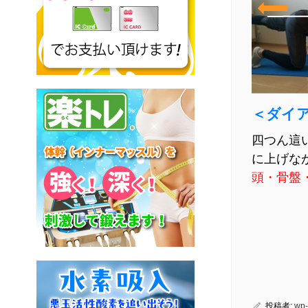
＜ダイ
四つん這
に上げな
頭・骨盤
投稿者:
wp-