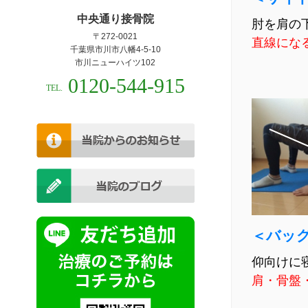
中央通り接骨院
肘を肩の
〒272-0021
直線にな
千葉県市川市八幡4-5-10
市川ニューハイツ102
0120-544-915
TEL.
＜バッ
仰向けに
肩・骨盤