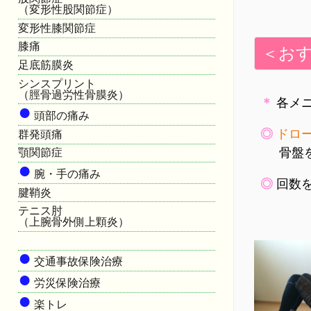
（変形性股関節症）
変形性膝関節症
膝痛
＜お
足底筋膜炎
シンスプリント
（脛骨過労性骨膜炎）
＊
各メニ
●
頭部の痛み
◎
ドロ
群発頭痛
骨盤
顎関節症
●
腕・手の痛み
◎
回数を
腱鞘炎
テニス肘
（上腕骨外側上顆炎）
HOME
●
交通事故保険治療
●
労災保険治療
●
楽トレ