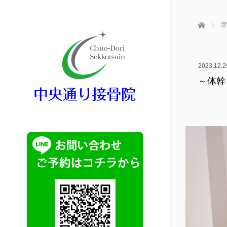
ホーム
症
2023.12.2
～体幹