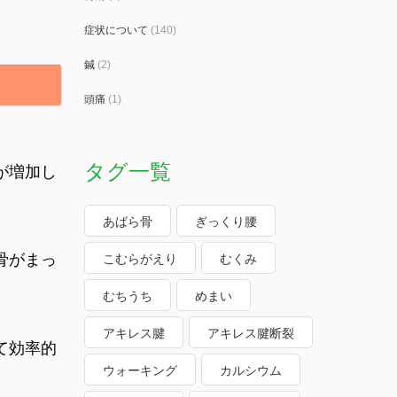
症状について
(140)
鍼
(2)
頭痛
(1)
タグ一覧
が増加し
あばら骨
ぎっくり腰
骨がまっ
こむらがえり
むくみ
むちうち
めまい
アキレス腱
アキレス腱断裂
て効率的
ウォーキング
カルシウム