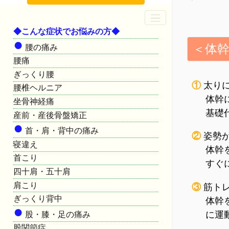
◆こんな症状でお悩みの方◆
●
＜体
腰の痛み
腰痛
ぎっくり腰
①
太り
腰椎ヘルニア
体幹
坐骨神経痛
基礎
産前・産後骨盤矯正
●
首・肩・背中の痛み
②
姿勢
寝違え
体幹
首こり
すぐ
四十肩・五十肩
肩こり
③
筋トレ
ぎっくり背中
体幹
●
に運
股・膝・足の痛み
股関節症