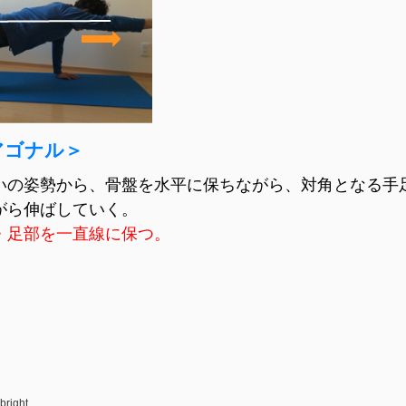
アゴナル＞
いの姿勢から、骨盤を水平に保ちながら、対角となる手
がら伸ばしていく。
・足部を一直線に保つ。
bright