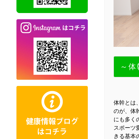
～体
体幹とは
のが、体
にも多く
スポーツ
きる基本