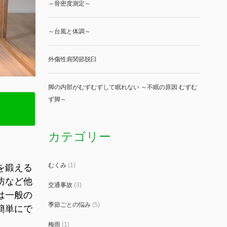
～骨密度測定～
～台風と体調～
外傷性肩関節脱臼
脚の内部がむずむずして眠れない ～不眠の原因 むずむ
ず脚～
カテゴリー
むくみ
(1)
を鍛える
防など他
交通事故
(3)
は一般の
季節ごとの悩み
(5)
簡単にで
梅雨
(1)