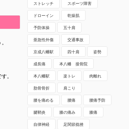
ストレッチ
スポーツ障害
ドローイン
乾燥肌
予防体操
五十肩
亜急性外傷
交通事故
う。
京成八幡駅
四十肩
姿勢
成長痛
本八幡 接骨院
です。
本八幡駅
楽トレ
肉離れ
肋骨骨折
肩こり
腰を痛める
腰痛
腰痛予防
腱鞘炎
膝の痛み
膝痛
自律神経
足関節捻挫