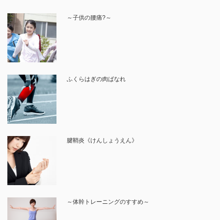
～子供の腰痛?～
ふくらはぎの肉ばなれ
腱鞘炎《けんしょうえん》
～体幹トレーニングのすすめ～