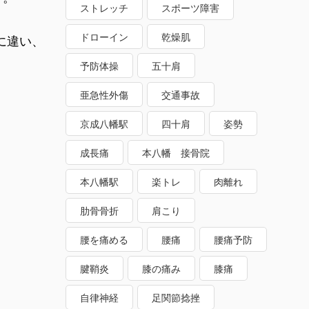
ストレッチ
スポーツ障害
ドローイン
乾燥肌
に違い、
予防体操
五十肩
亜急性外傷
交通事故
京成八幡駅
四十肩
姿勢
成長痛
本八幡 接骨院
本八幡駅
楽トレ
肉離れ
肋骨骨折
肩こり
腰を痛める
腰痛
腰痛予防
腱鞘炎
膝の痛み
膝痛
自律神経
足関節捻挫