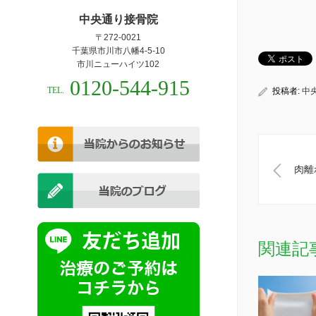
中央通り接骨院
〒272-0021
千葉県市川市八幡4-5-10
市川ニューハイツ102
0120-544-915
TEL.
投稿者:
中
肉離
関連記