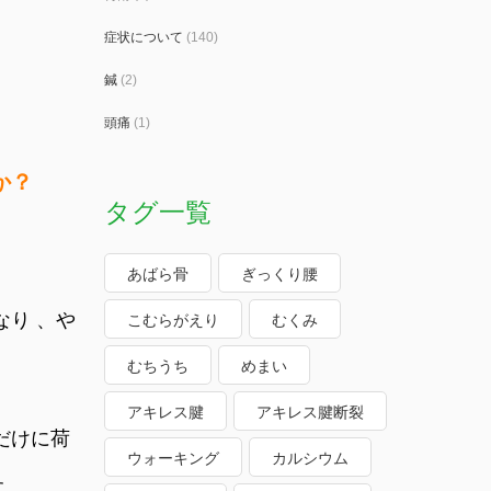
症状について
(140)
鍼
(2)
頭痛
(1)
か？
タグ一覧
あばら骨
ぎっくり腰
り 、や
こむらがえり
むくみ
むちうち
めまい
アキレス腱
アキレス腱断裂
だけに荷
ウォーキング
カルシウム
す。