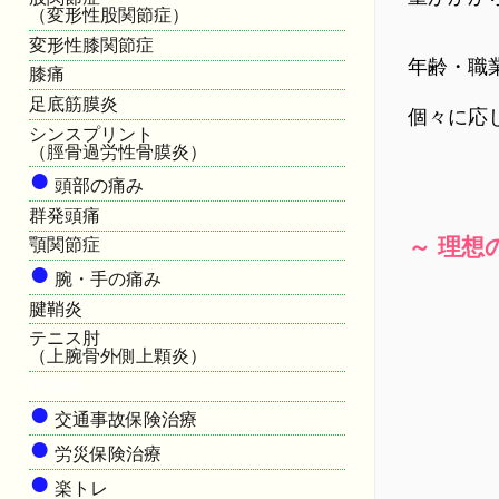
（変形性股関節症）
変形性膝関節症
年齢・職
膝痛
足底筋膜炎
個々に応
シンスプリント
（脛骨過労性骨膜炎）
●
頭部の痛み
群発頭痛
～ 理想
顎関節症
●
腕・手の痛み
腱鞘炎
テニス肘
（上腕骨外側上顆炎）
HOME
●
交通事故保険治療
●
労災保険治療
●
楽トレ