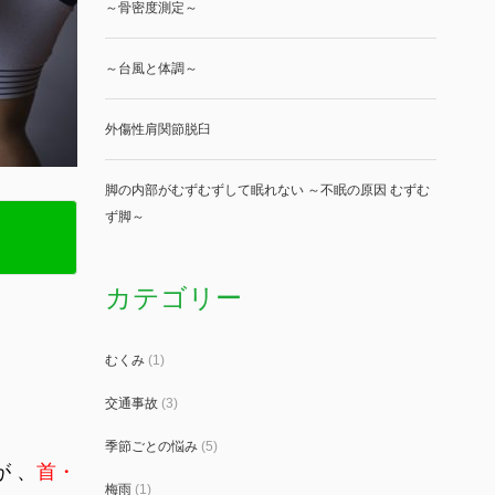
～骨密度測定～
～台風と体調～
外傷性肩関節脱臼
脚の内部がむずむずして眠れない ～不眠の原因 むずむ
ず脚～
カテゴリー
むくみ
(1)
交通事故
(3)
季節ごとの悩み
(5)
 、
首・
梅雨
(1)