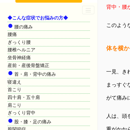
背中・腰
◆こんな症状でお悩みの方◆
●
このよう
腰の痛み
腰痛
ぎっくり腰
体を横か
腰椎ヘルニア
坐骨神経痛
産前・産後骨盤矯正
●
一見、き
首・肩・背中の痛み
寝違え
まっすぐ
首こり
四十肩・五十肩
がて痛み
肩こり
ぎっくり背中
人は、頭
●
股・膝・足の痛み
重がかか
股関節症