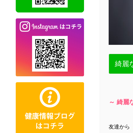
綺麗
～ 綺麗
友達から