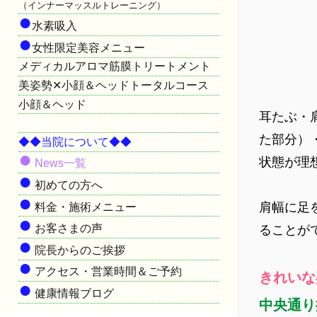
（インナーマッスルトレーニング）
●
水素吸入
●
女性限定美容メニュー
メディカルアロマ筋膜トリートメント
美姿勢✕小顔＆ヘッドトータルコース
小顔＆ヘッド
耳たぶ・
HOME
た部分）
◆◆当院について◆◆
●
状態が理
News一覧
●
初めての方へ
●
肩幅に足
料金・施術メニュー
●
お客さまの声
ることが
●
院長からのご挨拶
●
アクセス・営業時間＆ご予約
きれい
●
健康情報ブログ
中央通