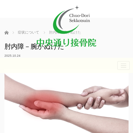
ホーム
症状について
肘内障－腕がぬけた
肘内障－腕がぬけた
2025.10.24