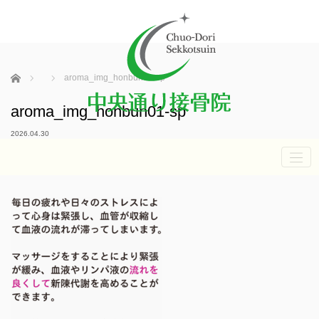
ホーム
aroma_img_honbun01-sp
aroma_img_honbun01-sp
2026.04.30