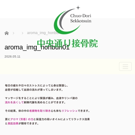
ホーム
aroma_img_honbun01
aroma_img_honbun01
2026.05.11