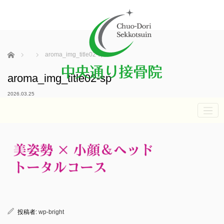
ホーム
aroma_img_title02-sp
aroma_img_title02-sp
2026.03.25
投稿者:
wp-bright