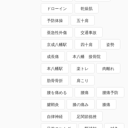
ドローイン
乾燥肌
予防体操
五十肩
亜急性外傷
交通事故
京成八幡駅
四十肩
姿勢
成長痛
本八幡 接骨院
本八幡駅
楽トレ
肉離れ
肋骨骨折
肩こり
腰を痛める
腰痛
腰痛予防
腱鞘炎
膝の痛み
膝痛
自律神経
足関節捻挫