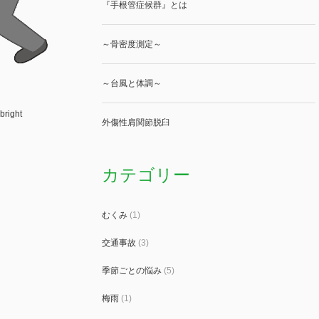
『手根管症候群』とは
～骨密度測定～
～台風と体調～
bright
外傷性肩関節脱臼
カテゴリー
むくみ
(1)
交通事故
(3)
季節ごとの悩み
(5)
梅雨
(1)