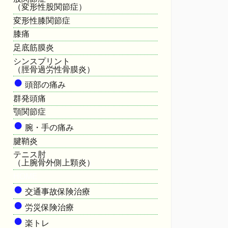
（変形性股関節症）
変形性膝関節症
膝痛
足底筋膜炎
シンスプリント
（脛骨過労性骨膜炎）
●
頭部の痛み
群発頭痛
顎関節症
●
腕・手の痛み
腱鞘炎
テニス肘
（上腕骨外側上顆炎）
HOME
●
交通事故保険治療
●
労災保険治療
●
楽トレ