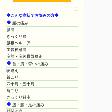
◆こんな症状でお悩みの方◆
●
腰の痛み
腰痛
ぎっくり腰
腰椎ヘルニア
坐骨神経痛
産前・産後骨盤矯正
●
首・肩・背中の痛み
寝違え
首こり
四十肩・五十肩
肩こり
ぎっくり背中
●
股・膝・足の痛み
股関節症