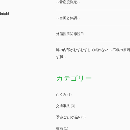
～骨密度測定～
bright
～台風と体調～
外傷性肩関節脱臼
脚の内部がむずむずして眠れない ～不眠の原因
ず脚～
カテゴリー
むくみ
(1)
交通事故
(3)
季節ごとの悩み
(5)
梅雨
(1)