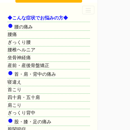
◆こんな症状でお悩みの方◆
●
腰の痛み
腰痛
ぎっくり腰
腰椎ヘルニア
坐骨神経痛
産前・産後骨盤矯正
●
首・肩・背中の痛み
寝違え
首こり
四十肩・五十肩
肩こり
ぎっくり背中
●
股・膝・足の痛み
股関節症