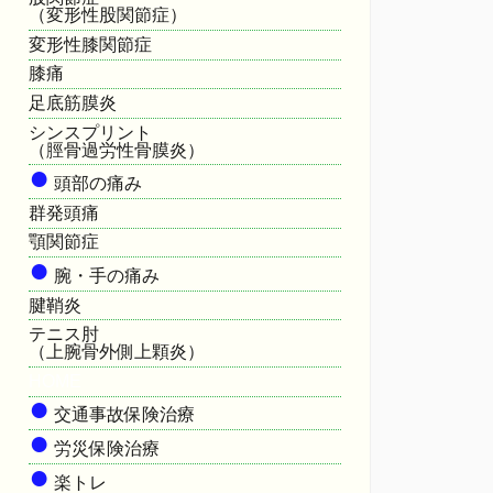
（変形性股関節症）
変形性膝関節症
膝痛
足底筋膜炎
シンスプリント
（脛骨過労性骨膜炎）
●
頭部の痛み
群発頭痛
顎関節症
●
腕・手の痛み
腱鞘炎
テニス肘
（上腕骨外側上顆炎）
HOME
●
交通事故保険治療
●
労災保険治療
●
楽トレ