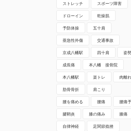
ストレッチ
スポーツ障害
ドローイン
乾燥肌
予防体操
五十肩
亜急性外傷
交通事故
京成八幡駅
四十肩
姿
成長痛
本八幡 接骨院
本八幡駅
楽トレ
肉離
肋骨骨折
肩こり
腰を痛める
腰痛
腰痛
腱鞘炎
膝の痛み
膝痛
自律神経
足関節捻挫