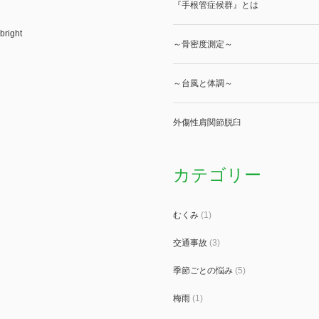
『手根管症候群』とは
bright
～骨密度測定～
～台風と体調～
外傷性肩関節脱臼
カテゴリー
むくみ
(1)
交通事故
(3)
季節ごとの悩み
(5)
梅雨
(1)