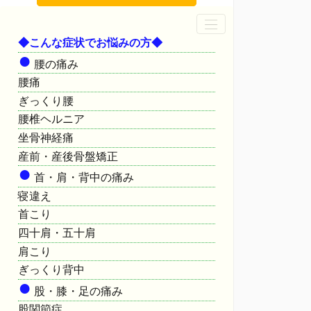
◆こんな症状でお悩みの方◆
●
腰の痛み
腰痛
ぎっくり腰
腰椎ヘルニア
坐骨神経痛
産前・産後骨盤矯正
●
首・肩・背中の痛み
寝違え
首こり
四十肩・五十肩
肩こり
ぎっくり背中
●
股・膝・足の痛み
股関節症