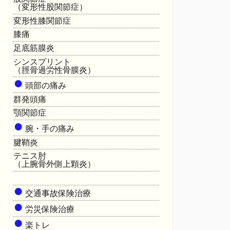
（変形性股関節症）
変形性膝関節症
膝痛
足底筋膜炎
シンスプリント
（脛骨過労性骨膜炎）
●
頭部の痛み
群発頭痛
顎関節症
●
腕・手の痛み
腱鞘炎
テニス肘
（上腕骨外側上顆炎）
HOME
●
交通事故保険治療
●
労災保険治療
●
楽トレ