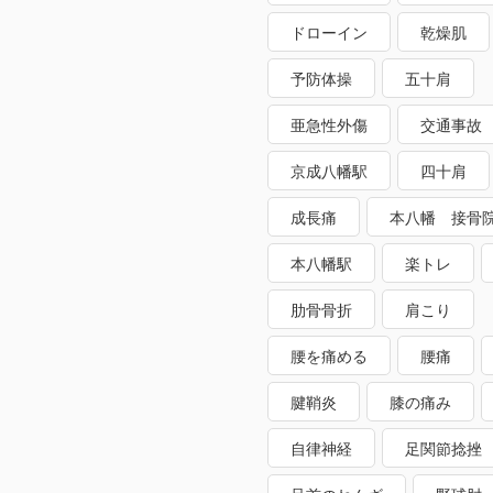
ドローイン
乾燥肌
予防体操
五十肩
亜急性外傷
交通事故
京成八幡駅
四十肩
成長痛
本八幡 接骨
本八幡駅
楽トレ
肋骨骨折
肩こり
腰を痛める
腰痛
腱鞘炎
膝の痛み
自律神経
足関節捻挫