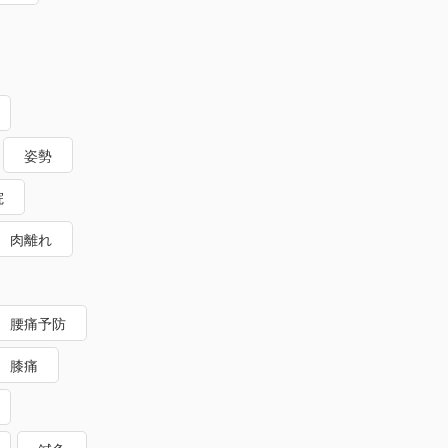
姿勢
院
肉離れ
腰痛予防
膝痛