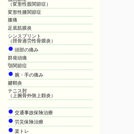
（変形性股関節症）
変形性膝関節症
膝痛
足底筋膜炎
シンスプリント
（脛骨過労性骨膜炎）
●
頭部の痛み
群発頭痛
顎関節症
●
腕・手の痛み
腱鞘炎
テニス肘
（上腕骨外側上顆炎）
HOME
●
交通事故保険治療
●
労災保険治療
●
楽トレ