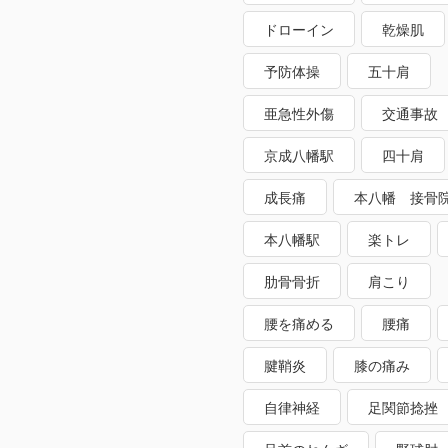
ドローイン
乾燥肌
予防体操
五十肩
亜急性外傷
交通事故
京成八幡駅
四十肩
成長痛
本八幡 接骨
本八幡駅
楽トレ
肋骨骨折
肩こり
腰を痛める
腰痛
腱鞘炎
膝の痛み
自律神経
足関節捻挫