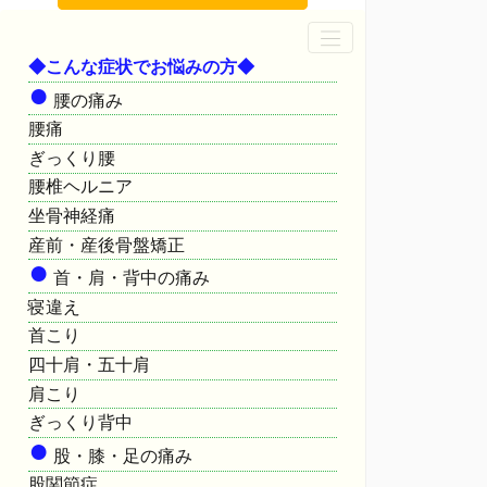
◆こんな症状でお悩みの方◆
●
腰の痛み
腰痛
ぎっくり腰
腰椎ヘルニア
坐骨神経痛
産前・産後骨盤矯正
●
首・肩・背中の痛み
寝違え
首こり
四十肩・五十肩
肩こり
ぎっくり背中
●
股・膝・足の痛み
股関節症