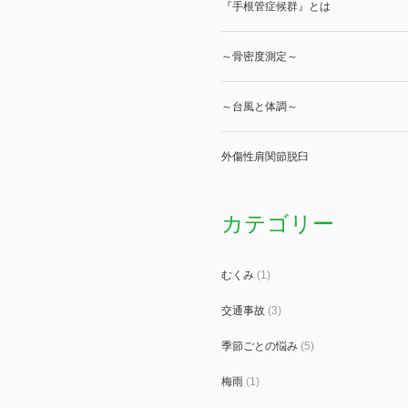
『手根管症候群』とは
～骨密度測定～
～台風と体調～
外傷性肩関節脱臼
カテゴリー
むくみ
(1)
交通事故
(3)
季節ごとの悩み
(5)
梅雨
(1)