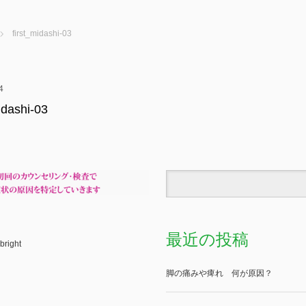
first_midashi-03
4
idashi-03
最近の投稿
bright
脚の痛みや痺れ 何が原因？