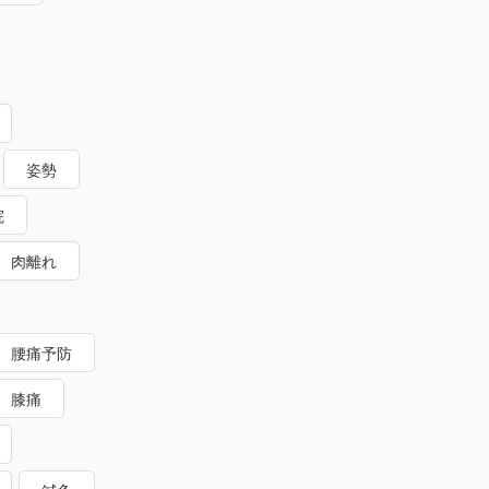
姿勢
院
肉離れ
腰痛予防
膝痛