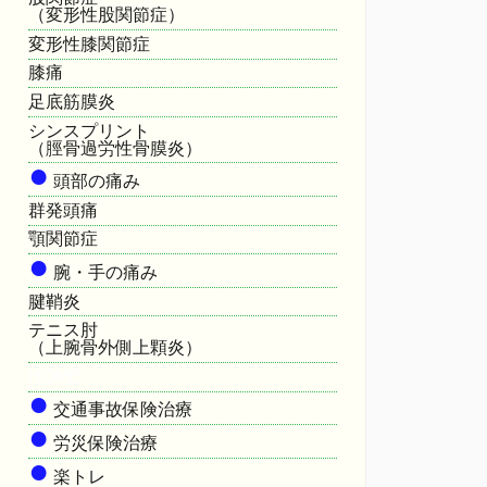
（変形性股関節症）
変形性膝関節症
膝痛
足底筋膜炎
シンスプリント
（脛骨過労性骨膜炎）
●
頭部の痛み
群発頭痛
顎関節症
●
腕・手の痛み
腱鞘炎
テニス肘
（上腕骨外側上顆炎）
HOME
●
交通事故保険治療
●
労災保険治療
●
楽トレ