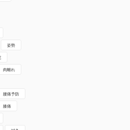
姿勢
院
肉離れ
腰痛予防
膝痛