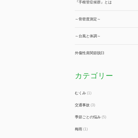
『手根管症候群』とは
～骨密度測定～
～台風と体調～
外傷性肩関節脱臼
カテゴリー
むくみ
(1)
交通事故
(3)
季節ごとの悩み
(5)
梅雨
(1)