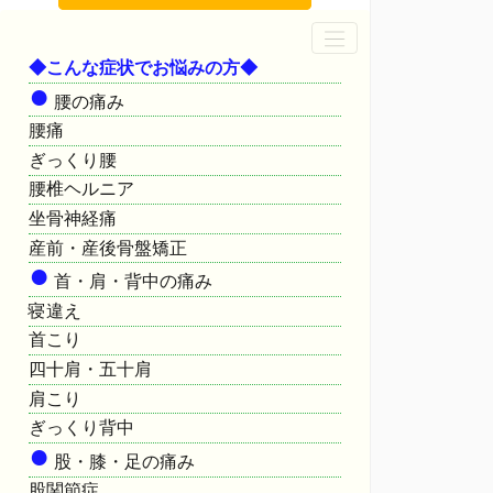
◆こんな症状でお悩みの方◆
●
腰の痛み
腰痛
ぎっくり腰
腰椎ヘルニア
坐骨神経痛
産前・産後骨盤矯正
●
首・肩・背中の痛み
寝違え
首こり
四十肩・五十肩
肩こり
ぎっくり背中
●
股・膝・足の痛み
股関節症