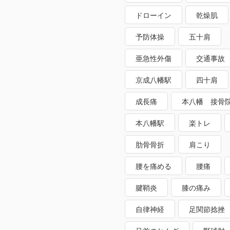
ドローイン
乾燥肌
予防体操
五十肩
亜急性外傷
交通事故
京成八幡駅
四十肩
成長痛
本八幡 接骨
本八幡駅
楽トレ
肋骨骨折
肩こり
腰を痛める
腰痛
腱鞘炎
膝の痛み
自律神経
足関節捻挫