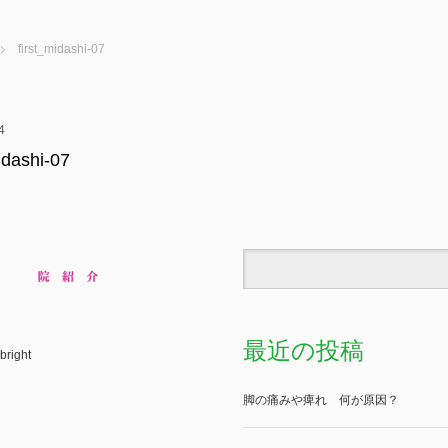
first_midashi-07
4
idashi-07
最近の投稿
bright
脚の痛みや痺れ 何が原因？