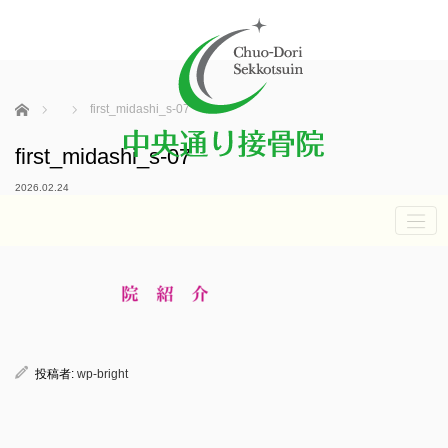
ホーム
first_midashi_s-07
first_midashi_s-07
2026.02.24
投稿者:
wp-bright