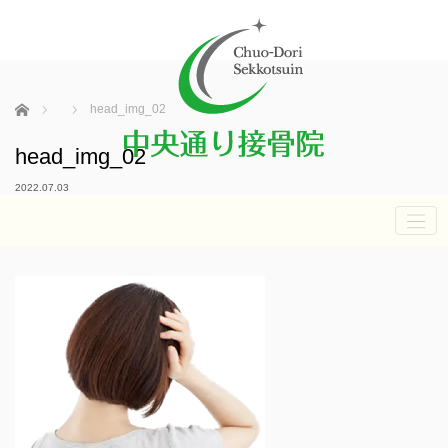
ホーム
head_img_02
head_img_02
2022.07.03