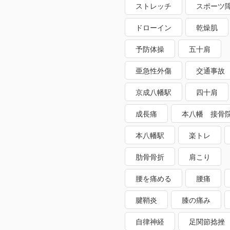
ストレッチ
スポーツ
ドローイン
乾燥肌
予防体操
五十肩
亜急性外傷
交通事故
京成八幡駅
四十肩
成長痛
本八幡 接骨
本八幡駅
楽トレ
肋骨骨折
肩こり
腰を痛める
腰痛
腱鞘炎
膝の痛み
自律神経
足関節捻挫