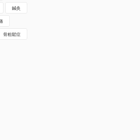
鍼灸
痛
骨粗鬆症