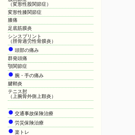
（変形性股関節症）
変形性膝関節症
膝痛
足底筋膜炎
シンスプリント
（脛骨過労性骨膜炎）
●
頭部の痛み
群発頭痛
顎関節症
●
腕・手の痛み
腱鞘炎
テニス肘
（上腕骨外側上顆炎）
HOME
●
交通事故保険治療
●
労災保険治療
●
楽トレ