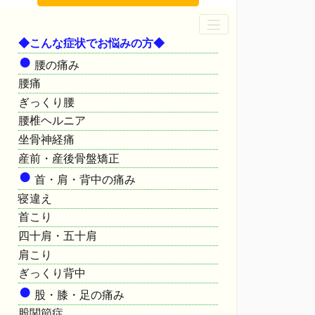
◆こんな症状でお悩みの方◆
●
腰の痛み
腰痛
ぎっくり腰
腰椎ヘルニア
坐骨神経痛
産前・産後骨盤矯正
●
首・肩・背中の痛み
寝違え
首こり
四十肩・五十肩
肩こり
ぎっくり背中
●
股・膝・足の痛み
股関節症