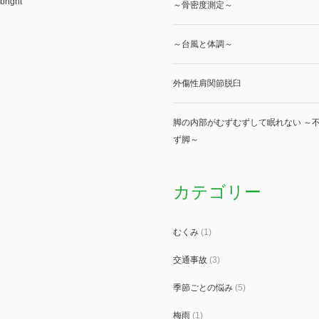
bright
～骨密度測定～
～台風と体調～
外傷性肩関節脱臼
脚の内部がむずむずして眠れない ～不
ず脚～
カテゴリー
むくみ
(1)
交通事故
(3)
季節ごとの悩み
(5)
梅雨
(1)