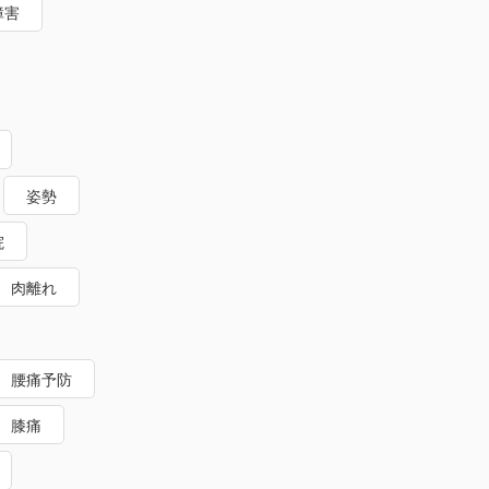
障害
姿勢
院
肉離れ
腰痛予防
膝痛