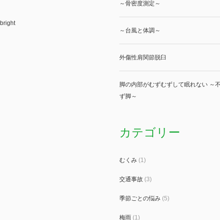
～骨密度測定～
bright
～台風と体調～
外傷性肩関節脱臼
脚の内部がむずむずして眠れない ～不
ず脚～
カテゴリー
むくみ
(1)
交通事故
(3)
季節ごとの悩み
(5)
梅雨
(1)