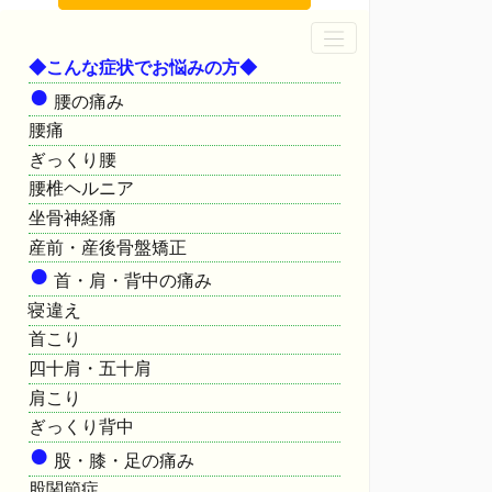
◆こんな症状でお悩みの方◆
●
腰の痛み
腰痛
ぎっくり腰
腰椎ヘルニア
坐骨神経痛
産前・産後骨盤矯正
●
首・肩・背中の痛み
寝違え
首こり
四十肩・五十肩
肩こり
ぎっくり背中
●
股・膝・足の痛み
股関節症