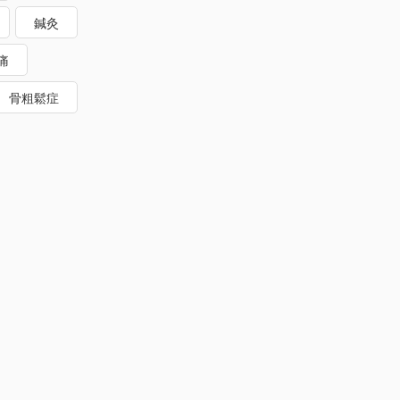
鍼灸
痛
骨粗鬆症