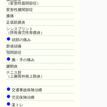
（変形性股関節症）
変形性膝関節症
膝痛
足底筋膜炎
シンスプリント
（脛骨過労性骨膜炎）
●
頭部の痛み
群発頭痛
顎関節症
●
腕・手の痛み
腱鞘炎
テニス肘
（上腕骨外側上顆炎）
HOME
●
交通事故保険治療
●
労災保険治療
●
楽トレ