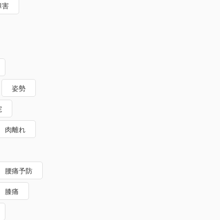
障害
姿勢
院
肉離れ
腰痛予防
膝痛