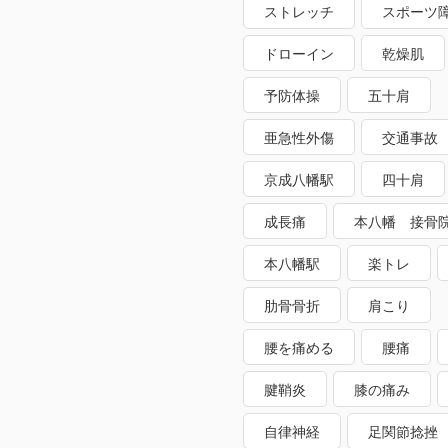
ストレッチ
スポーツ
ドローイン
乾燥肌
予防体操
五十肩
亜急性外傷
交通事故
京成八幡駅
四十肩
成長痛
本八幡 接骨
本八幡駅
楽トレ
肋骨骨折
肩こり
腰を痛める
腰痛
腱鞘炎
膝の痛み
自律神経
足関節捻挫