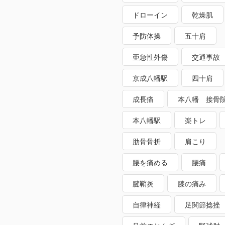
ドローイン
乾燥肌
予防体操
五十肩
亜急性外傷
交通事故
京成八幡駅
四十肩
成長痛
本八幡 接骨
本八幡駅
楽トレ
肋骨骨折
肩こり
腰を痛める
腰痛
腱鞘炎
膝の痛み
自律神経
足関節捻挫