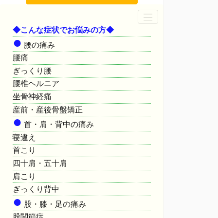
◆こんな症状でお悩みの方◆
●
腰の痛み
腰痛
ぎっくり腰
腰椎ヘルニア
坐骨神経痛
産前・産後骨盤矯正
●
首・肩・背中の痛み
寝違え
首こり
四十肩・五十肩
肩こり
ぎっくり背中
●
股・膝・足の痛み
股関節症