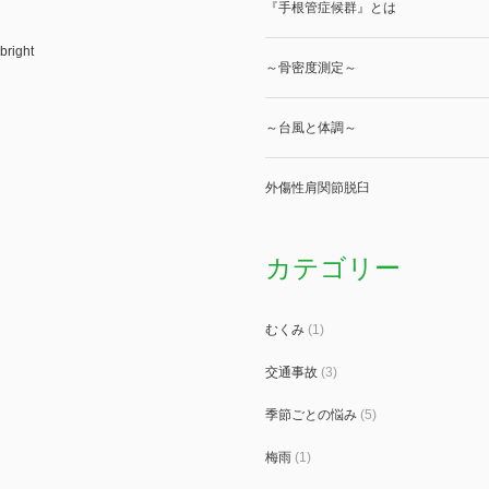
『手根管症候群』とは
bright
～骨密度測定～
～台風と体調～
外傷性肩関節脱臼
カテゴリー
むくみ
(1)
交通事故
(3)
季節ごとの悩み
(5)
梅雨
(1)