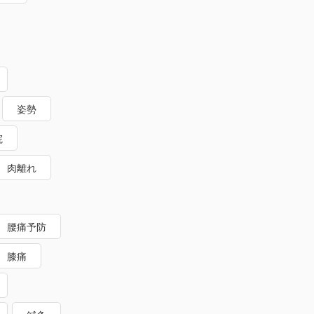
姿勢
院
肉離れ
腰痛予防
膝痛