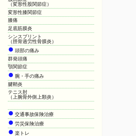
（変形性股関節症）
変形性膝関節症
膝痛
足底筋膜炎
シンスプリント
（脛骨過労性骨膜炎）
●
頭部の痛み
群発頭痛
顎関節症
●
腕・手の痛み
腱鞘炎
テニス肘
（上腕骨外側上顆炎）
HOME
●
交通事故保険治療
●
労災保険治療
●
楽トレ