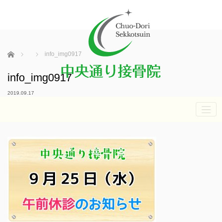
ホーム
info_img0917
info_img0917
2019.09.17