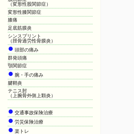
（変形性股関節症）
変形性膝関節症
膝痛
足底筋膜炎
シンスプリント
（脛骨過労性骨膜炎）
●
頭部の痛み
群発頭痛
顎関節症
●
腕・手の痛み
腱鞘炎
テニス肘
（上腕骨外側上顆炎）
HOME
●
交通事故保険治療
●
労災保険治療
●
楽トレ