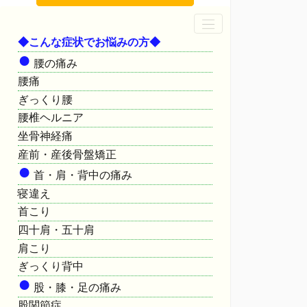
◆こんな症状でお悩みの方◆
●
腰の痛み
腰痛
ぎっくり腰
腰椎ヘルニア
坐骨神経痛
産前・産後骨盤矯正
●
首・肩・背中の痛み
寝違え
首こり
四十肩・五十肩
肩こり
ぎっくり背中
●
股・膝・足の痛み
股関節症