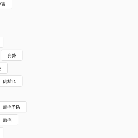
障害
姿勢
院
肉離れ
腰痛予防
膝痛