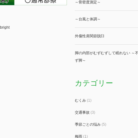
～骨密度測定～
～台風と体調～
bright
外傷性肩関節脱臼
脚の内部がむずむずして眠れない ～不
ず脚～
カテゴリー
むくみ
(1)
交通事故
(3)
季節ごとの悩み
(5)
梅雨
(1)