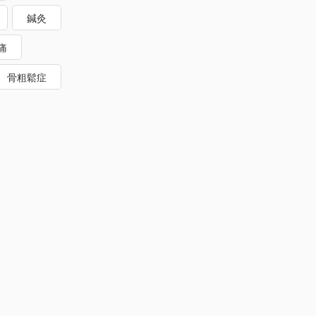
鍼灸
痛
骨粗鬆症