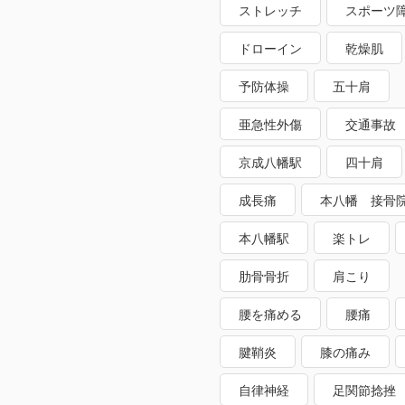
ストレッチ
スポーツ
ドローイン
乾燥肌
予防体操
五十肩
亜急性外傷
交通事故
京成八幡駅
四十肩
成長痛
本八幡 接骨
本八幡駅
楽トレ
肋骨骨折
肩こり
腰を痛める
腰痛
腱鞘炎
膝の痛み
自律神経
足関節捻挫