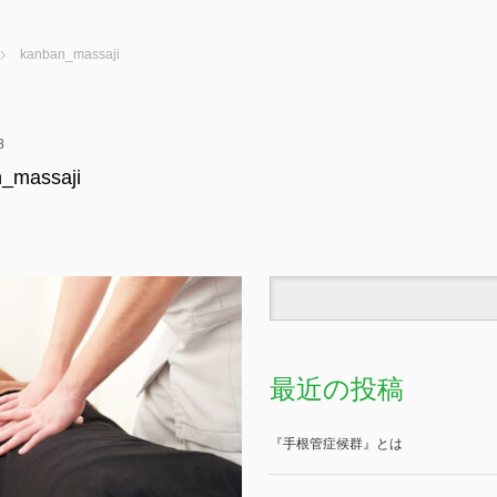
kanban_massaji
8
_massaji
最近の投稿
『手根管症候群』とは