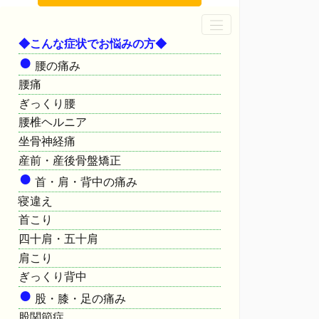
◆こんな症状でお悩みの方◆
●
腰の痛み
腰痛
ぎっくり腰
腰椎ヘルニア
坐骨神経痛
産前・産後骨盤矯正
●
首・肩・背中の痛み
寝違え
首こり
四十肩・五十肩
肩こり
ぎっくり背中
●
股・膝・足の痛み
股関節症