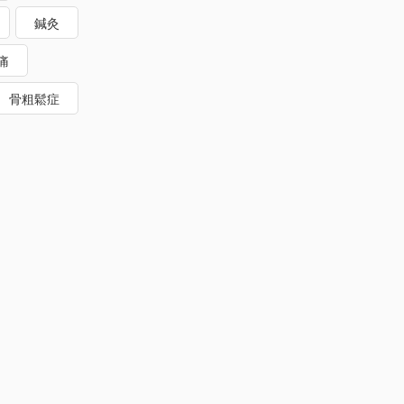
鍼灸
痛
骨粗鬆症