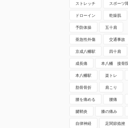
ストレッチ
スポーツ
ドローイン
乾燥肌
予防体操
五十肩
亜急性外傷
交通事故
京成八幡駅
四十肩
成長痛
本八幡 接骨
本八幡駅
楽トレ
肋骨骨折
肩こり
腰を痛める
腰痛
腱鞘炎
膝の痛み
自律神経
足関節捻挫