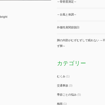
～骨密度測定～
～台風と体調～
bright
外傷性肩関節脱臼
脚の内部がむずむずして眠れない ～不
ず脚～
カテゴリー
むくみ
(1)
交通事故
(3)
季節ごとの悩み
(5)
梅雨
(1)