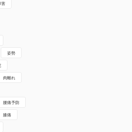
障害
姿勢
院
肉離れ
腰痛予防
膝痛