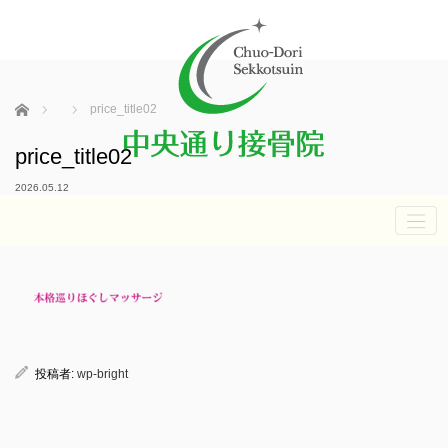
ホーム
price_title02
price_title02
2026.05.12
投稿者:
wp-bright