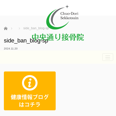
ホーム
side_ban_blog-sp
side_ban_blog-sp
2024.11.20