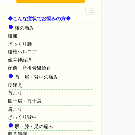
◆こんな症状でお悩みの方◆
●
腰の痛み
腰痛
ぎっくり腰
腰椎ヘルニア
坐骨神経痛
産前・産後骨盤矯正
●
首・肩・背中の痛み
寝違え
首こり
四十肩・五十肩
肩こり
ぎっくり背中
●
股・膝・足の痛み
股関節症