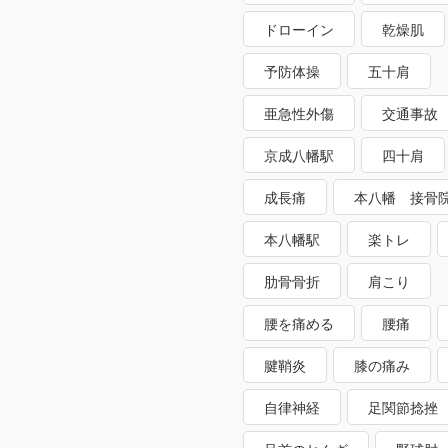
ドローイン
乾燥肌
予防体操
五十肩
亜急性外傷
交通事故
京成八幡駅
四十肩
成長痛
本八幡 接骨
本八幡駅
楽トレ
肋骨骨折
肩こり
腰を痛める
腰痛
腱鞘炎
膝の痛み
自律神経
足関節捻挫