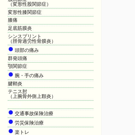
（変形性股関節症）
変形性膝関節症
膝痛
足底筋膜炎
シンスプリント
（脛骨過労性骨膜炎）
●
頭部の痛み
群発頭痛
顎関節症
●
腕・手の痛み
腱鞘炎
テニス肘
（上腕骨外側上顆炎）
HOME
●
交通事故保険治療
●
労災保険治療
●
楽トレ