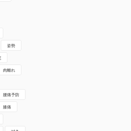
姿勢
院
肉離れ
腰痛予防
膝痛