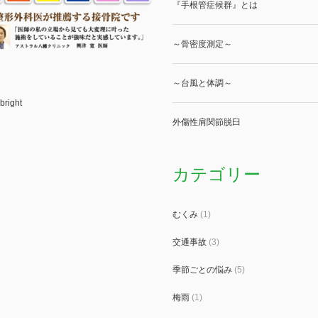
『手根管症候群』とは
～骨密度測定～
～台風と体調～
bright
外傷性肩関節脱臼
カテゴリー
むくみ
(1)
交通事故
(3)
季節ごとの悩み
(5)
梅雨
(1)