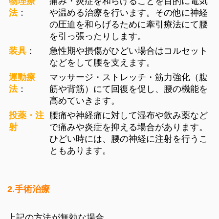
物理療
痛み・炎症を和らげることを目的に電気
法
：
や温める治療を行います。その他に神経
の圧迫を和らげるために牽引療法にて腰
を引っ張ったりします。
装具
：
急性期や損傷がひどい場合はコルセット
などをして腰を支えます。
運動療
マッサージ・ストレッチ・筋力強化（腹
法
：
筋や背筋）にて回復を促し、腰の機能を
高めていきます。
投薬・注
腰痛や神経痛に対して湿布や飲み薬など
射
で痛みや炎症を抑える場合があります。
ひどい時には、腰の神経に注射を行うこ
ともあります。
2.手術治療
上記の方法が無効な場合。