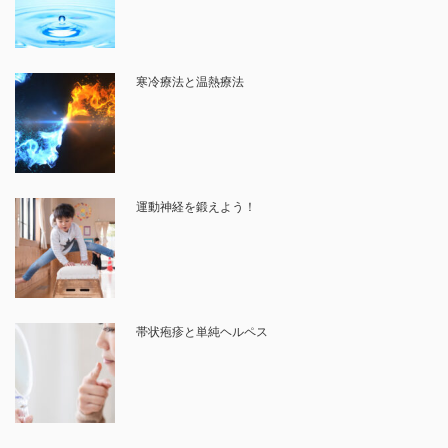
寒冷療法と温熱療法
運動神経を鍛えよう！
帯状疱疹と単純ヘルペス