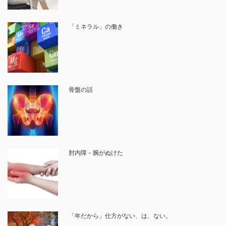
「ミネラル」の働き
骨盤の話
肘内障－腕がぬけた
「年だから」仕方がない、は、ない。