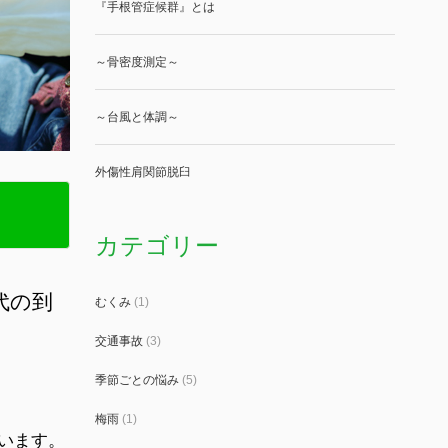
『手根管症候群』とは
～骨密度測定～
～台風と体調～
外傷性肩関節脱臼
カテゴリー
代の到
むくみ
(1)
交通事故
(3)
季節ごとの悩み
(5)
梅雨
(1)
います。