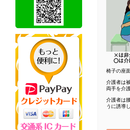
椅子の座
介護者は
両手を介
介護者は
うに誘導