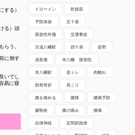
ドローイン
乾燥肌
にする）
予防体操
五十肩
ける）頭
亜急性外傷
交通事故
もらう。
京成八幡駅
四十肩
姿勢
前に倒す
成長痛
本八幡 接骨院
本八幡駅
楽トレ
肉離れ
良いでし
容易に寝
肋骨骨折
肩こり
腰を痛める
腰痛
腰痛予防
腱鞘炎
膝の痛み
膝痛
自律神経
足関節捻挫