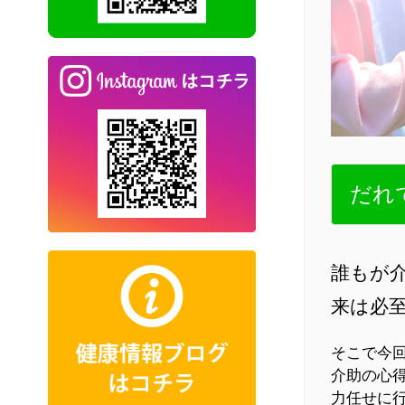
だれ
誰もが
来は必
そこで今
介助の心
力任せに