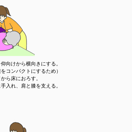
を仰向けから横向きにする。
積をコンパクトにするため）
ドから床におろす。
に手入れ、肩と膝を支える。