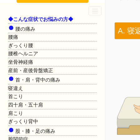
◆こんな症状でお悩みの方◆
●
腰の痛み
A. 
腰痛
ぎっくり腰
腰椎ヘルニア
坐骨神経痛
産前・産後骨盤矯正
●
首・肩・背中の痛み
寝違え
首こり
四十肩・五十肩
肩こり
ぎっくり背中
●
股・膝・足の痛み
股関節症