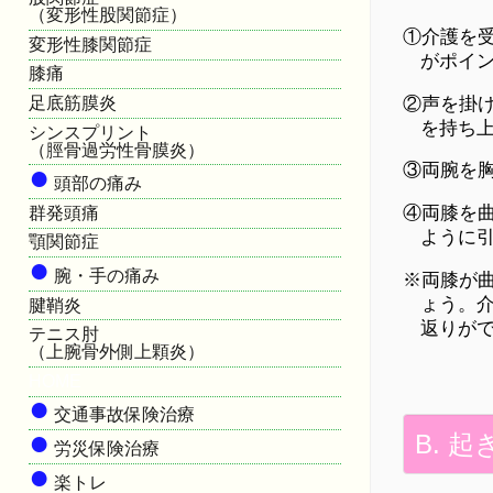
（変形性股関節症）
①介護を
変形性膝関節症
がポイ
膝痛
②声を掛
足底筋膜炎
を持ち
シンスプリント
（脛骨過労性骨膜炎）
●
③両腕を
頭部の痛み
④両膝を
群発頭痛
ように
顎関節症
●
腕・手の痛み
※両膝が
ょう。
腱鞘炎
返りが
テニス肘
（上腕骨外側上顆炎）
HOME
●
交通事故保険治療
●
B. 
労災保険治療
●
楽トレ