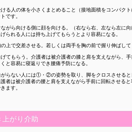
受ける人の体を小さくまとめること（接地面積をコンパクト
ントです。
けながら向ける側に顔を向ける。（右なら右、左なら左に向
上げられる人には持ち上げてもらうとより容易になる。
胸の上で交差させる。若しくは両手を胸の前で握り伸ばして
曲げてもらう。介護者は被介護者の膝と肩を支えながら、手
引くと容易に寝返りでき腰痛予防になる。
曲がらない人には①・②の姿勢を取り、脚をクロスさせると
介護者は被介護者の腰と肩を支えながら手前に回転させると
できます。
起き上がり介助