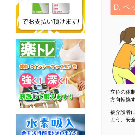
D. 
立位の体
方向転換
被介護者
よう、安