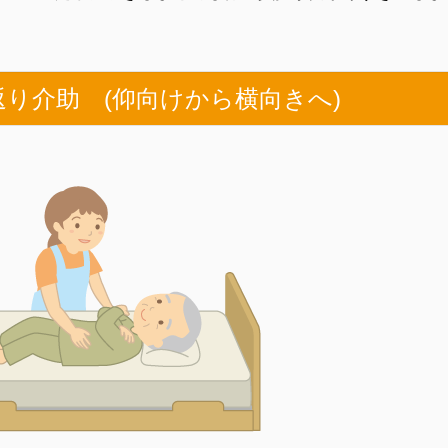
寝返り介助 (仰向けから横向きへ)