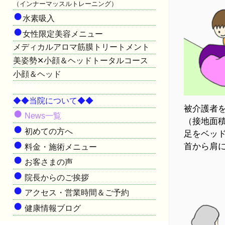
（インナーマッスルトレーニング）
●
水素吸入
●
女性限定美容メニュー
メディカルアロマ筋膜トリートメント
美姿勢✕小顔＆ヘッドトータルコース
小顔＆ヘッド
HOME
◆◆当院について◆◆
被介護者
●
News一覧
（接地面
●
初めての方へ
足をベッ
●
首から肩
料金・施術メニュー
●
お客さまの声
●
院長からのご挨拶
●
アクセス・営業時間＆ご予約
●
健康情報ブログ