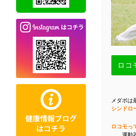
ロコ
メダボは
シンドロ
ロコモっ
運動