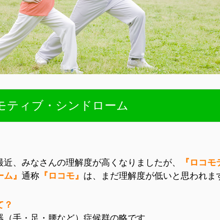
モティブ・シンドローム
最近、みなさんの理解度が高くなりましたが、
『ロコモ
ーム』
通称
『ロコモ』
は、まだ理解度が低いと思われま
て？
器（手・足・腰など）症候群の略です。