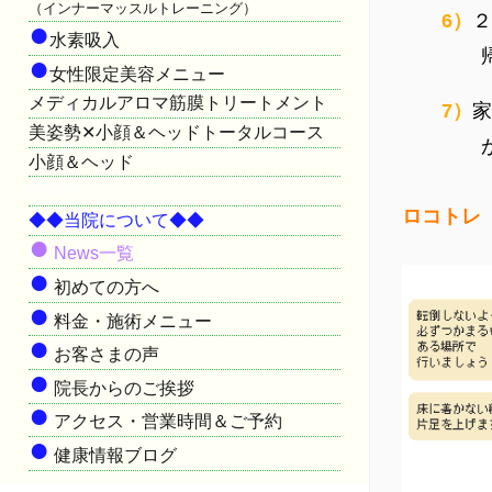
（インナーマッスルトレーニング）
6）
２
●
水素吸入
●
女性限定美容メニュー
メディカルアロマ筋膜トリートメント
7）
家
美姿勢✕小顔＆ヘッドトータルコース
小顔＆ヘッド
HOME
ロコトレ
◆◆当院について◆◆
●
News一覧
●
初めての方へ
●
料金・施術メニュー
●
お客さまの声
●
院長からのご挨拶
●
アクセス・営業時間＆ご予約
●
健康情報ブログ