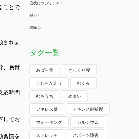
症状について
(140)
ることで
鍼
(2)
頭痛
(1)
類されま
タグ一覧
背、易骨
あばら骨
ぎっくり腰
こむらがえり
むくみ
反応時間
むちうち
めまい
アキレス腱
アキレス腱断裂
下してお
ウォーキング
カルシウム
ストレッチ
スポーツ障害
動習慣を