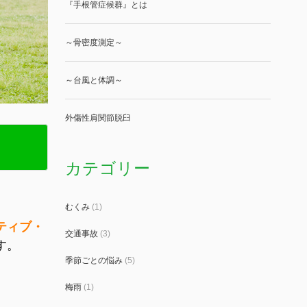
『手根管症候群』とは
～骨密度測定～
～台風と体調～
外傷性肩関節脱臼
カテゴリー
むくみ
(1)
ティブ・
交通事故
(3)
す。
季節ごとの悩み
(5)
梅雨
(1)