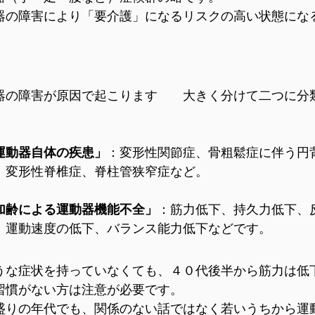
器の障害により「要介護」になるリスクの高い状態にな
器の障害が原因で起こります 大きく分けて二つに分
運動器自体の疾患」
：変形性関節症、骨粗鬆症に伴う円
、変形性脊椎症、脊柱管狭窄症など。
加齢による運動器機能不全」
：筋力低下、持久力低下、
、運動速度の低下、バランス能力低下などです。
うな症状を持っていなくても、４０代後半から筋力は低
習慣がない方は注意が必要です。
盛りの年代でも、関係のない話ではなく若いうちから運