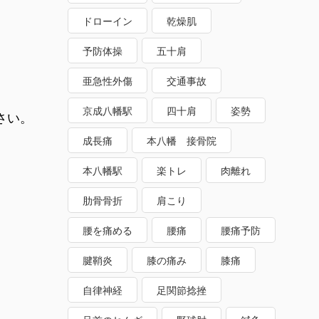
ドローイン
乾燥肌
予防体操
五十肩
亜急性外傷
交通事故
京成八幡駅
四十肩
姿勢
さい。
成長痛
本八幡 接骨院
本八幡駅
楽トレ
肉離れ
肋骨骨折
肩こり
腰を痛める
腰痛
腰痛予防
腱鞘炎
膝の痛み
膝痛
自律神経
足関節捻挫