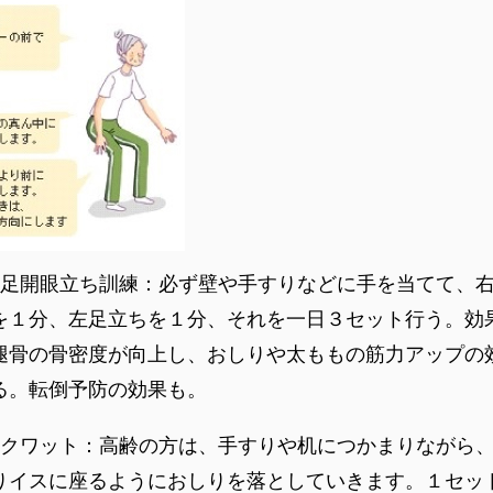
足開眼立ち訓練：必ず壁や手すりなどに手を当てて、
を１分、左足立ちを１分、それを一日３セット行う。効
腿骨の骨密度が向上し、おしりや太ももの筋力アップの
る。転倒予防の効果も。
クワット：高齢の方は、手すりや机につかまりながら
りイスに座るようにおしりを落としていきます。１セッ