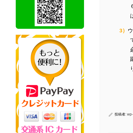
3）
ウ
投稿者:
wp-