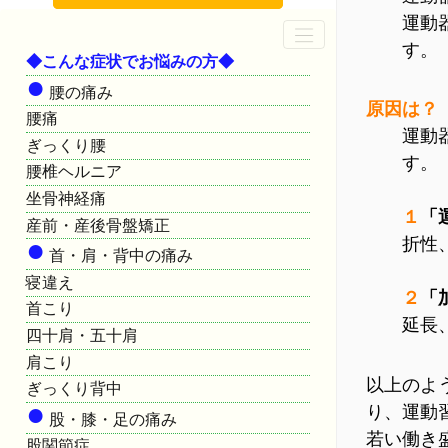
運動
す。
◆こんな症状でお悩みの方◆
●
腰の痛み
原因は？
腰痛
運動
ぎっくり腰
す。
腰椎ヘルニア
坐骨神経痛
１
「
産前・産後骨盤矯正
●
折性
首・肩・背中の痛み
寝違え
２
「
首こり
延長
四十肩・五十肩
肩こり
以上のよ
ぎっくり背中
●
り、運動
股・膝・足の痛み
若い働き
股関節症