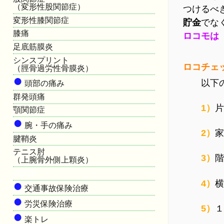
（変形性股関節症）
つけるべ
変形性膝関節症
貯金
でな
膝痛
ロコモは
足底筋膜炎
シンスプリント
ロコチェ
（脛骨過労性骨膜炎）
●
以下
頭部の痛み
群発頭痛
1）
片
顎関節症
●
腕・手の痛み
2）
家
腱鞘炎
テニス肘
3）
階
（上腕骨外側上顆炎）
HOME
●
4）
横
交通事故保険治療
●
労災保険治療
5）
１
●
楽トレ