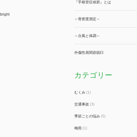
『手根管症候群』とは
bright
～骨密度測定～
～台風と体調～
外傷性肩関節脱臼
カテゴリー
むくみ
(1)
交通事故
(3)
季節ごとの悩み
(5)
梅雨
(1)