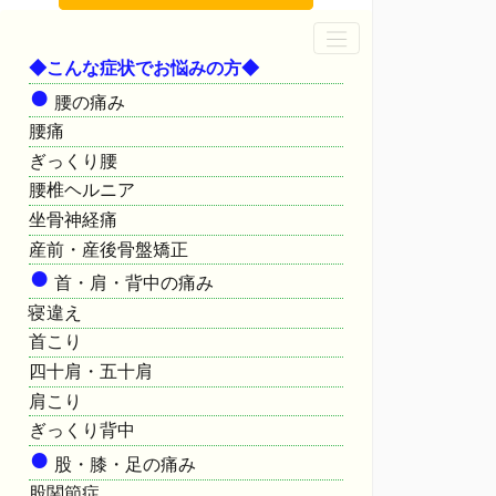
◆こんな症状でお悩みの方◆
●
腰の痛み
腰痛
ぎっくり腰
腰椎ヘルニア
坐骨神経痛
産前・産後骨盤矯正
●
首・肩・背中の痛み
寝違え
首こり
四十肩・五十肩
肩こり
ぎっくり背中
●
股・膝・足の痛み
股関節症