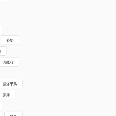
姿勢
院
肉離れ
腰痛予防
膝痛