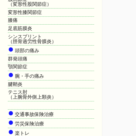
（変形性股関節症）
変形性膝関節症
膝痛
足底筋膜炎
シンスプリント
（脛骨過労性骨膜炎）
●
頭部の痛み
群発頭痛
顎関節症
●
腕・手の痛み
腱鞘炎
テニス肘
（上腕骨外側上顆炎）
HOME
●
交通事故保険治療
●
労災保険治療
●
楽トレ