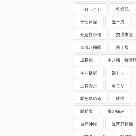
ドローイン
乾燥肌
予防体操
五十肩
亜急性外傷
交通事故
京成八幡駅
四十肩
成長痛
本八幡 接骨
本八幡駅
楽トレ
肋骨骨折
肩こり
腰を痛める
腰痛
腱鞘炎
膝の痛み
自律神経
足関節捻挫