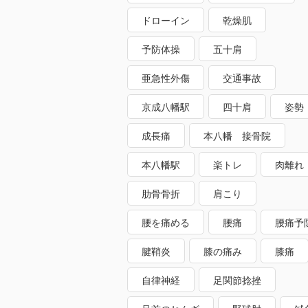
ドローイン
乾燥肌
予防体操
五十肩
亜急性外傷
交通事故
京成八幡駅
四十肩
姿勢
成長痛
本八幡 接骨院
本八幡駅
楽トレ
肉離れ
肋骨骨折
肩こり
腰を痛める
腰痛
腰痛予
腱鞘炎
膝の痛み
膝痛
自律神経
足関節捻挫