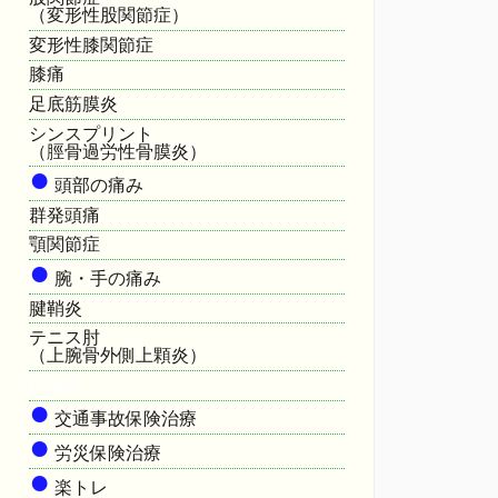
（変形性股関節症）
変形性膝関節症
膝痛
足底筋膜炎
シンスプリント
（脛骨過労性骨膜炎）
●
頭部の痛み
群発頭痛
顎関節症
●
腕・手の痛み
腱鞘炎
テニス肘
（上腕骨外側上顆炎）
HOME
●
交通事故保険治療
●
労災保険治療
●
楽トレ