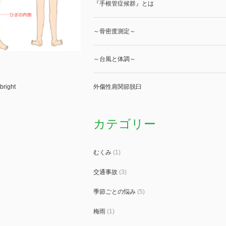
『手根管症候群』とは
～骨密度測定～
～台風と体調～
bright
外傷性肩関節脱臼
カテゴリー
むくみ
(1)
交通事故
(3)
季節ごとの悩み
(5)
梅雨
(1)