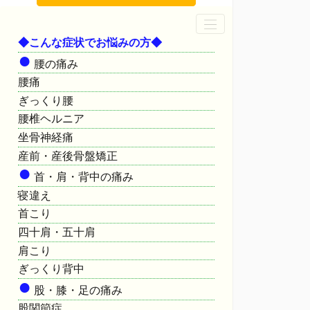
◆こんな症状でお悩みの方◆
●
腰の痛み
腰痛
ぎっくり腰
腰椎ヘルニア
坐骨神経痛
産前・産後骨盤矯正
●
首・肩・背中の痛み
寝違え
首こり
四十肩・五十肩
肩こり
ぎっくり背中
●
股・膝・足の痛み
股関節症