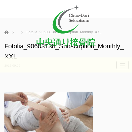
ホーム
Fotolia_90603138_Subscription_Monthly_XXL
Fotolia_90603138_Subscription_Monthly_
XXL
2017.09.25