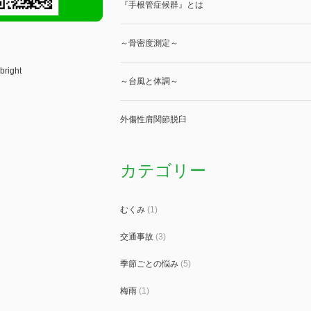
『手根管症候群』とは
～骨密度測定～
bright
～台風と体調～
外傷性肩関節脱臼
カテゴリー
むくみ
(1)
交通事故
(3)
季節ごとの悩み
(5)
梅雨
(1)