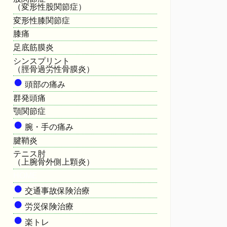
（変形性股関節症）
変形性膝関節症
膝痛
足底筋膜炎
シンスプリント
（脛骨過労性骨膜炎）
●
頭部の痛み
群発頭痛
顎関節症
●
腕・手の痛み
腱鞘炎
テニス肘
（上腕骨外側上顆炎）
HOME
●
交通事故保険治療
●
労災保険治療
●
楽トレ