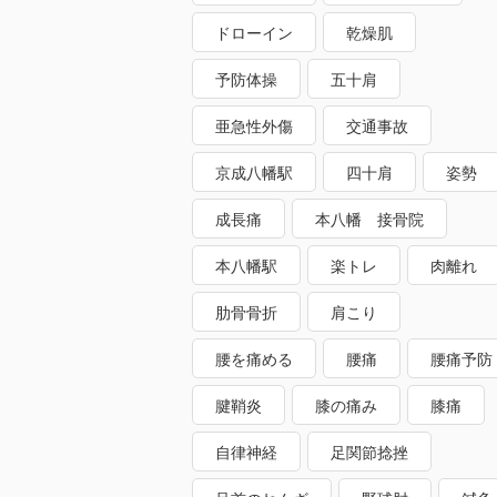
ドローイン
乾燥肌
予防体操
五十肩
亜急性外傷
交通事故
京成八幡駅
四十肩
姿勢
成長痛
本八幡 接骨院
本八幡駅
楽トレ
肉離れ
肋骨骨折
肩こり
腰を痛める
腰痛
腰痛予防
腱鞘炎
膝の痛み
膝痛
自律神経
足関節捻挫