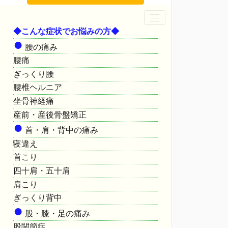
◆こんな症状でお悩みの方◆
●
腰の痛み
腰痛
ぎっくり腰
腰椎ヘルニア
坐骨神経痛
産前・産後骨盤矯正
●
首・肩・背中の痛み
寝違え
首こり
四十肩・五十肩
肩こり
ぎっくり背中
●
股・膝・足の痛み
股関節症