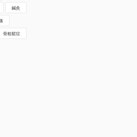
鍼灸
痛
骨粗鬆症