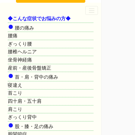
◆こんな症状でお悩みの方◆
●
腰の痛み
腰痛
ぎっくり腰
腰椎ヘルニア
坐骨神経痛
産前・産後骨盤矯正
●
首・肩・背中の痛み
寝違え
首こり
四十肩・五十肩
肩こり
ぎっくり背中
●
股・膝・足の痛み
股関節症