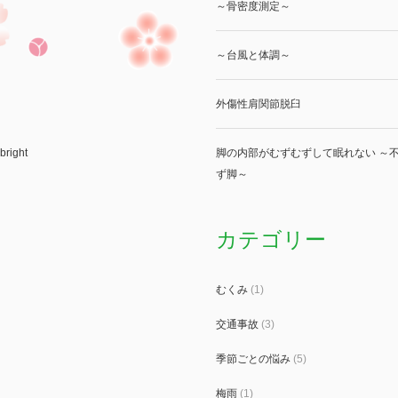
～骨密度測定～
～台風と体調～
外傷性肩関節脱臼
bright
脚の内部がむずむずして眠れない ～不
ず脚～
カテゴリー
むくみ
(1)
交通事故
(3)
季節ごとの悩み
(5)
梅雨
(1)