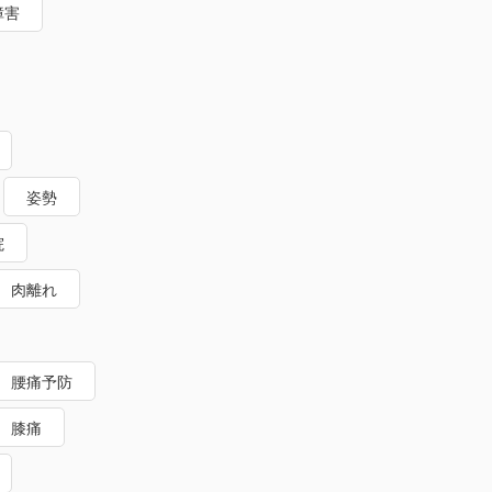
障害
姿勢
院
肉離れ
腰痛予防
膝痛