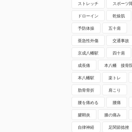
ストレッチ
スポーツ
ドローイン
乾燥肌
予防体操
五十肩
亜急性外傷
交通事故
京成八幡駅
四十肩
成長痛
本八幡 接骨
本八幡駅
楽トレ
肋骨骨折
肩こり
腰を痛める
腰痛
腱鞘炎
膝の痛み
自律神経
足関節捻挫