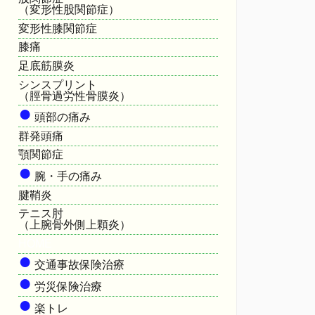
（変形性股関節症）
変形性膝関節症
膝痛
足底筋膜炎
シンスプリント
（脛骨過労性骨膜炎）
●
頭部の痛み
群発頭痛
顎関節症
●
腕・手の痛み
腱鞘炎
テニス肘
（上腕骨外側上顆炎）
HOME
●
交通事故保険治療
●
労災保険治療
●
楽トレ